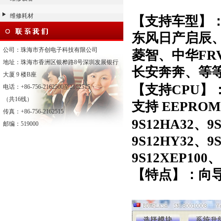
维修耗材
【支持车型】
东风日产启辰
公司：珠海市齐创电子科技有限公司
菱智、中华FR
地址：珠海市香洲区银桦路8号深圳发展银行
长安奔奔、等
大厦 9 楼B座
【支持CPU】
电话：+86-756-2162500至2162515
（共16线）
支持 EEPROM
传真：+86-756-2162515
9S12HA32、
9
邮编：519000
9S12HY32、
9
9S12XEP100
【特点】：向