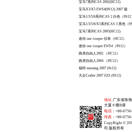
宝马
7
系列
CAS 2002(HC12
宝马
X3/X5 EWS4(9S12) 2007
版
宝马
1/3/5
/6
系列
CAS 2
白色（
9S12
宝马
1/3/5
/6/X5
系列
CAS 3
黑色（
9
宝马
7
系列
CAS 2005(HC12)
迷你
one /cooper
仪表（
HC12
）
迷你
one /cooper EWS4
（
9S12
）
路虎自由人
2002
（
HC12
）
路虎自由人
2004
（
HC12
）
福特
mustang 2007 (9s12)
大众
Crafter 2007 EZS (9S12)
地址
:广东省珠
大厦 9 楼B座
电话
：+86-075
传真
：+86-0756
CopyRight 
司 版权所有