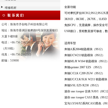
全新功能
维修耗材
可对摩托罗拉
HC912,9S12,9S12X
3K91D
，
0K50E
，
2K79X
，
1L
85D
公司：珠海市齐创电子科技有限公司
免拆
CPU
，无需撬脚，操作安全可
地址：珠海市香洲区银桦路8号深圳发展银行
USB
接口，里程数直接可修改，数
大厦 9 楼B座
电话：+86-756-2162500至2162515
适用车型
（共16线）
奔驰
A
系
2004
钥匙模块（
9S12
）
传真：+86-756-2162515
奔驰
E/CW211
钥匙模块（
9S12
）
邮编：519000
奔驰
ML/R W164
钥匙模块（
9S12
奔驰
sprinter 2007 EZS
（
9S12
）
奔驰
C/CLK C209 ZGW
（
9S12
）
奔驰
E/C/CLK/SLK W211
钥匙模块
奔驰
S/SL EZS R230
（
9S12
）
迷你
one /cooper
仪表
NAVI
（
HC1
迷你
one /cooper CAS3
黑色（
9S1
宝马
1/3/5
/6/X5
系列
CAS3
黑色（
9S