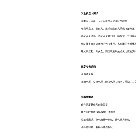
发动机点火测试
各类有分电盘、无分电盘的点火系统的检测
各类单点火、双点火、集成独立点火系统（如奔驰
单缸点火波形，多缸点火并列波、陈列波、三维波
单缸及多缸点火参数的数值显示、条形图的实时显
用於高压包、分火盘、高压线测试的点火力度的实
数字电表功能
全自动量程
直流电压，交流电压，峰值电压，频率，周期，占
元器件测试
信号波形及信号参数显示
废气回收系统传感器执行件测试
喷油嘴测试、空气流量计测试、进气压力测试
各种控制阀、各种传感器测试