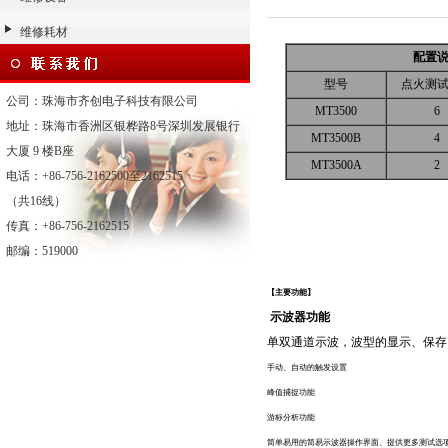
维修耗材
配置
型号
点火测
公司：珠海市齐创电子科技有限公司
MT3500
6
地址：珠海市香洲区银桦路8号深圳发展银行
MT3500B
4
大厦 9 楼B座
MT3500A
2
电话：+86-756-2162500至2162515
（共16线）
传真：+86-756-2162515
邮编：519000
【主要功能
】
示波器功能
单双通道示波，波型的显示、保存
手动、自动的触发设置
峰值捕捉功能
游标分析功能
简单易用的简易示波器操作界面、提供更多测试选